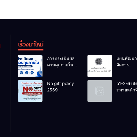
เรื่องมาใหม่
การประเมินผล
แผนพัฒนา
ควบคุมภายใน
จัดการ
ของสถานศึกษา
ศึกษาวิทยา
งปม.2568
การอาชีพ
No gift policy
o1-2-คำสั่
ห้วยยอด 6
2569
หมายหน้าที่
การศึกษา