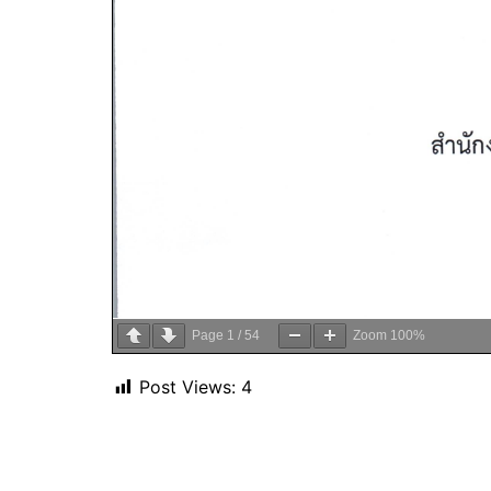
Page
1
/
54
Zoom
100%
Post Views:
4