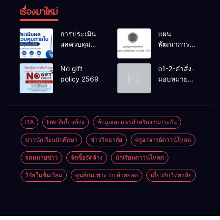
เรื่องมาใหม่
การประเมิน
แผน
ผลควบคุม
พัฒนาการ
ภายในของ
จัดการ
สถานศึกษา
ศึกษาวิทยาลัย
No gift
o1-2-คำสั่ง-
งปม.2568
การอาชีพ
policy 2569
มอบหมาย
ห้วยยอด 66-
หน้าที่-ปีการ
70
ศึกษา-2569
ITA
link ที่เกี่ยวข้อง
ข้อมูลเผยแพร่สำหรับงานประกัน
ข่าวนักเรียนนักศึกษา
ข่าววิทยาลัย
ครูอาจารย์ดาวน์โหลด
จดหมายข่าว
จัดซื้อจัดจ้าง
นักเรียนดาวน์โหลด
วิจัยในชั้นเรียน
ศูนย์บ่มเพาะ วก.ห้วยยอด
เกี่ยวกับวิทยาลัย