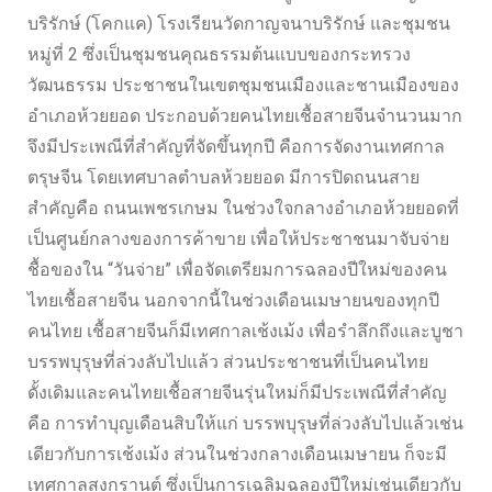
บริรักษ์ (โคกแค) โรงเรียนวัดกาญจนาบริรักษ์ และชุมชน
หมู่ที่ 2 ซึ่งเป็นชุมชนคุณธรรมต้นแบบของกระทรวง
วัฒนธรรม ประชาชนในเขตชุมชนเมืองและชานเมืองของ
อำเภอห้วยยอด ประกอบด้วยคนไทยเชื้อสายจีนจำนวนมาก
จึงมีประเพณีที่สำคัญที่จัดขึ้นทุกปี คือการจัดงานเทศกาล
ตรุษจีน โดยเทศบาลตำบลห้วยยอด มีการปิดถนนสาย
สำคัญคือ ถนนเพชรเกษม ในช่วงใจกลางอำเภอห้วยยอดที่
เป็นศูนย์กลางของการค้าขาย เพื่อให้ประชาชนมาจับจ่าย
ชื้อของใน “วันจ่าย” เพื่อจัดเตรียมการฉลองปีใหม่ของคน
ไทยเชื้อสายจีน นอกจากนี้ในช่วงเดือนเมษายนของทุกปี
คนไทย เชื้อสายจีนก็มีเทศกาลเช้งเม้ง เพื่อรำลึกถึงและบูชา
บรรพบุรุษที่ล่วงลับไปแล้ว ส่วนประชาชนที่เป็นคนไทย
ดั้งเดิมและคนไทยเชื้อสายจีนรุ่นใหม่ก็มีประเพณีที่สำคัญ
คือ การทำบุญเดือนสิบให้แก่ บรรพบุรุษที่ล่วงลับไปแล้วเช่น
เดียวกับการเช้งเม้ง ส่วนในช่วงกลางเดือนเมษายน ก็จะมี
เทศกาลสงกรานต์ ซึ่งเป็นการเฉลิมฉลองปีใหม่เช่นเดียวกับ