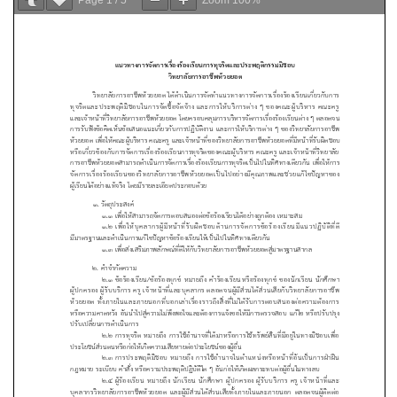
Page
1
/
5
Zoom
100%