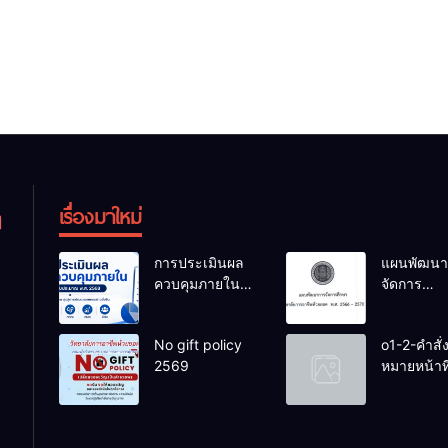
เรื่องมาใหม่
การประเมินผล
แผนพัฒนา
ควบคุมภายใน
จัดการ
ของสถานศึกษา
ศึกษาวิทยา
งปม.2568
การอาชีพ
No gift policy
o1-2-คำสั่
ห้วยยอด 6
2569
หมายหน้าที่
การศึกษา