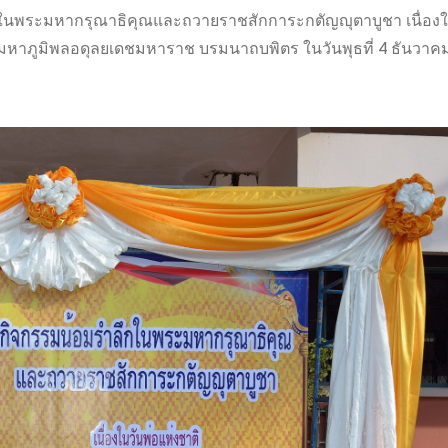
กในพระมหากรุณาธิคุณและถวายราชสักการะกตัญญุตาบูชา เนื่องใ
หาภูมิพลอดุลยเดชมหาราช บรมนาถบพิตร ในวันพุธที่ 4 ธันวาค