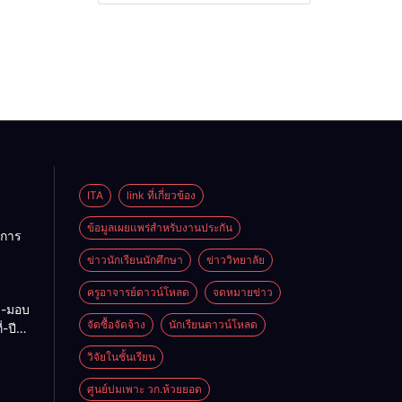
ITA
link ที่เกี่ยวข้อง
ข้อมูลเผยแพร่สำหรับงานประกัน
การ
ข่าวนักเรียนนักศึกษา
ข่าววิทยาลัย
ลัย
ครูอาจารย์ดาวน์โหลด
จดหมายข่าว
ง-มอบ
6-70
จัดซื้อจัดจ้าง
นักเรียนดาวน์โหลด
-ปี
-2569
วิจัยในชั้นเรียน
ศูนย์บ่มเพาะ วก.ห้วยยอด