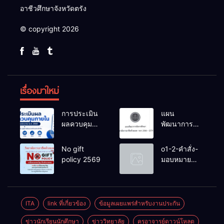
อาชีวศึกษาจังหวัดตรัง
© copyright 2026
เรื่องมาใหม่
การประเมิน
แผน
ผลควบคุม
พัฒนาการ
ภายในของ
จัดการ
สถานศึกษา
ศึกษาวิทยาลัย
No gift
o1-2-คำสั่ง-
งปม.2568
การอาชีพ
policy 2569
มอบหมาย
ห้วยยอด 66-
หน้าที่-ปีการ
70
ศึกษา-2569
ITA
link ที่เกี่ยวข้อง
ข้อมูลเผยแพร่สำหรับงานประกัน
ข่าวนักเรียนนักศึกษา
ข่าววิทยาลัย
ครูอาจารย์ดาวน์โหลด