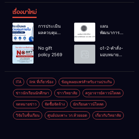
เรื่องมาใหม่
การประเมิน
แผน
ผลควบคุม
พัฒนาการ
ภายในของ
จัดการ
สถานศึกษา
ศึกษาวิทยาลัย
No gift
o1-2-คำสั่ง-
งปม.2568
การอาชีพ
policy 2569
มอบหมาย
ห้วยยอด 66-
หน้าที่-ปีการ
70
ศึกษา-2569
ITA
link ที่เกี่ยวข้อง
ข้อมูลเผยแพร่สำหรับงานประกัน
ข่าวนักเรียนนักศึกษา
ข่าววิทยาลัย
ครูอาจารย์ดาวน์โหลด
จดหมายข่าว
จัดซื้อจัดจ้าง
นักเรียนดาวน์โหลด
วิจัยในชั้นเรียน
ศูนย์บ่มเพาะ วก.ห้วยยอด
เกี่ยวกับวิทยาลัย