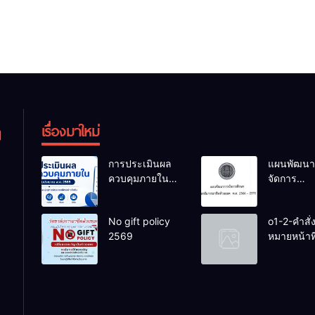
เรื่องมาใหม่
การประเมินผล
แผนพัฒนา
ควบคุมภายใน
จัดการ
ของสถานศึกษา
ศึกษาวิทยา
งปม.2568
การอาชีพ
No gift policy
o1-2-คำสั่
ห้วยยอด 6
2569
หมายหน้าที่
การศึกษา