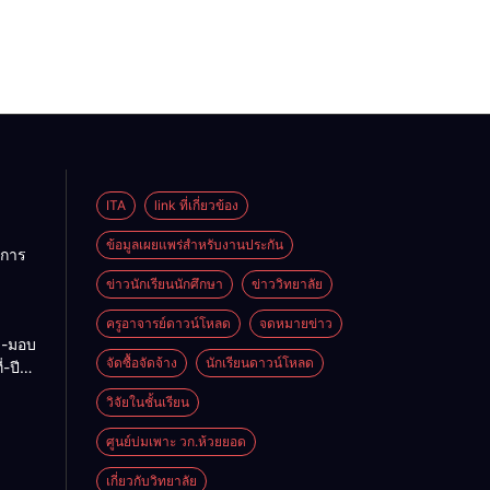
ITA
link ที่เกี่ยวข้อง
ข้อมูลเผยแพร่สำหรับงานประกัน
การ
ข่าวนักเรียนนักศึกษา
ข่าววิทยาลัย
ลัย
ครูอาจารย์ดาวน์โหลด
จดหมายข่าว
ง-มอบ
6-70
จัดซื้อจัดจ้าง
นักเรียนดาวน์โหลด
-ปี
-2569
วิจัยในชั้นเรียน
ศูนย์บ่มเพาะ วก.ห้วยยอด
เกี่ยวกับวิทยาลัย