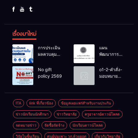
เรื่องมาใหม่
การประเมิน
แผน
ผลควบคุม
พัฒนาการ
ภายในของ
จัดการ
สถานศึกษา
ศึกษาวิทยาลัย
No gift
o1-2-คำสั่ง-
งปม.2568
การอาชีพ
policy 2569
มอบหมาย
ห้วยยอด 66-
หน้าที่-ปีการ
70
ศึกษา-2569
ITA
link ที่เกี่ยวข้อง
ข้อมูลเผยแพร่สำหรับงานประกัน
ข่าวนักเรียนนักศึกษา
ข่าววิทยาลัย
ครูอาจารย์ดาวน์โหลด
จดหมายข่าว
จัดซื้อจัดจ้าง
นักเรียนดาวน์โหลด
วิจัยในชั้นเรียน
ศูนย์บ่มเพาะ วก.ห้วยยอด
เกี่ยวกับวิทยาลัย