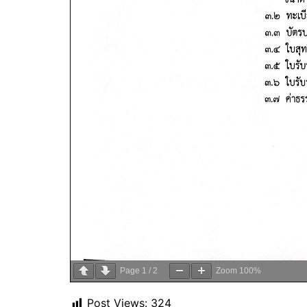
Page
1
/
2
Zoom
100%
Post Views:
324