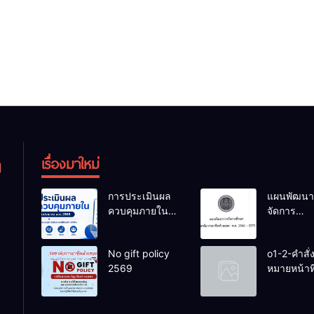
เรื่องมาใหม่
การประเมินผล
แผนพัฒนา
ควบคุมภายใน
จัดการ
ของสถานศึกษา
ศึกษาวิทยา
งปม.2568
การอาชีพ
No gift policy
o1-2-คำสั่
ห้วยยอด 6
2569
หมายหน้าที่
การศึกษา