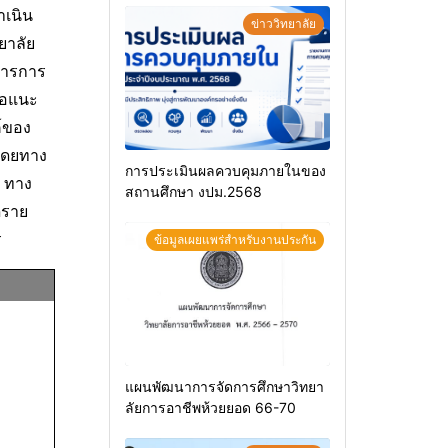
ำเนิน
ข่าววิทยาลัย
ยาลัย
การการ
นอแนะ
ค์ของ
 โดยทาง
การประเมินผลควบคุมภายในของ
– ทาง
สถานศึกษา งปม.2568
ูราย
ร
ข้อมูลเผยแพร่สำหรับงานประกัน
แผนพัฒนาการจัดการศึกษาวิทยา
ลัยการอาชีพห้วยยอด 66-70