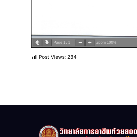
Page
1
/
1
Zoom
100%
Post Views:
284