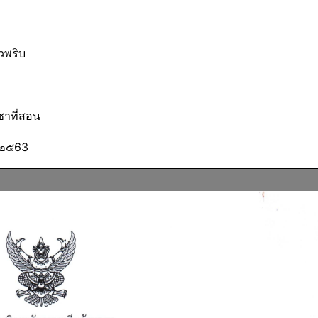
พริบ
ที่สอน
๒๕63