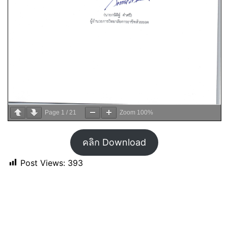
Page
1
/
21
Zoom
100%
คลิก Download
Post Views:
393