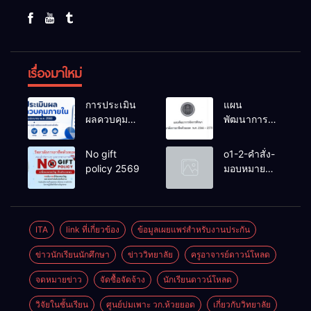
เรื่องมาใหม่
การประเมิน
แผน
ผลควบคุม
พัฒนาการ
ภายในของ
จัดการ
สถานศึกษา
ศึกษาวิทยาลัย
No gift
o1-2-คำสั่ง-
งปม.2568
การอาชีพ
policy 2569
มอบหมาย
ห้วยยอด 66-
หน้าที่-ปีการ
70
ศึกษา-2569
ITA
link ที่เกี่ยวข้อง
ข้อมูลเผยแพร่สำหรับงานประกัน
ข่าวนักเรียนนักศึกษา
ข่าววิทยาลัย
ครูอาจารย์ดาวน์โหลด
จดหมายข่าว
จัดซื้อจัดจ้าง
นักเรียนดาวน์โหลด
วิจัยในชั้นเรียน
ศูนย์บ่มเพาะ วก.ห้วยยอด
เกี่ยวกับวิทยาลัย