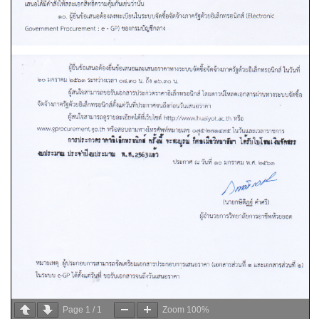
Page
1
/
1
Zoom
100%