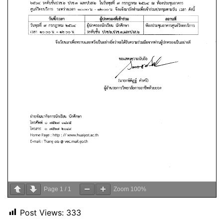
Page
1
/
1
Zoom
100%
Post Views:
333