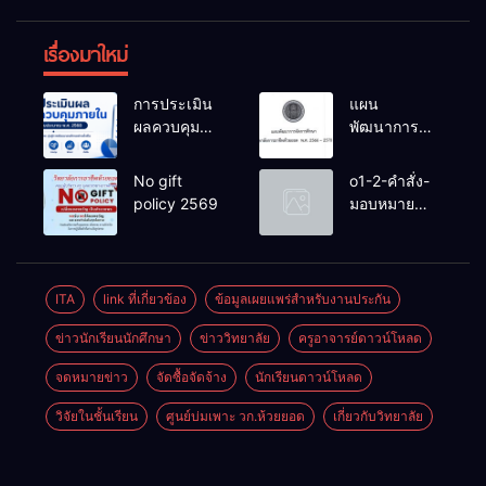
เรื่องมาใหม่
การประเมิน
แผน
ผลควบคุม
พัฒนาการ
ภายในของ
จัดการ
สถานศึกษา
ศึกษาวิทยาลัย
No gift
o1-2-คำสั่ง-
งปม.2568
การอาชีพ
policy 2569
มอบหมาย
ห้วยยอด 66-
หน้าที่-ปีการ
70
ศึกษา-2569
ITA
link ที่เกี่ยวข้อง
ข้อมูลเผยแพร่สำหรับงานประกัน
ข่าวนักเรียนนักศึกษา
ข่าววิทยาลัย
ครูอาจารย์ดาวน์โหลด
จดหมายข่าว
จัดซื้อจัดจ้าง
นักเรียนดาวน์โหลด
วิจัยในชั้นเรียน
ศูนย์บ่มเพาะ วก.ห้วยยอด
เกี่ยวกับวิทยาลัย