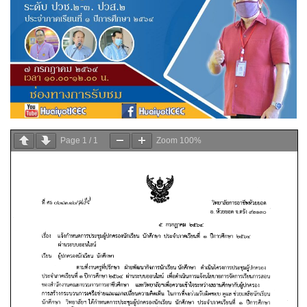
Page
1
/
1
Zoom
100%